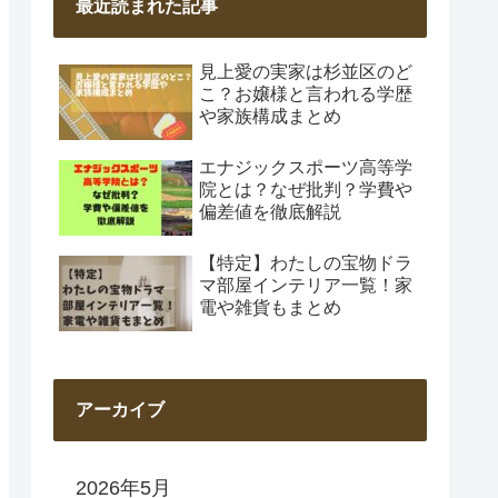
最近読まれた記事
見上愛の実家は杉並区のど
こ？お嬢様と言われる学歴
や家族構成まとめ
エナジックスポーツ高等学
院とは？なぜ批判？学費や
偏差値を徹底解説
【特定】わたしの宝物ドラ
マ部屋インテリア一覧！家
電や雑貨もまとめ
アーカイブ
2026年5月