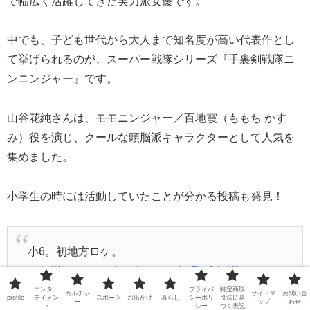
で幅広く活躍してきた実力派女優です。
中でも、子ども世代から大人まで知名度が高い代表作とし
て挙げられるのが、スーパー戦隊シリーズ『手裏剣戦隊ニ
ンニンジャー』です。
山谷花純さんは、モモニンジャー／百地霞（ももち かす
み）役を演じ、クールな頭脳派キャラクターとして人気を
集めました。
小学生の時には活動していたことが分かる投稿も発見！
小6。初地方ロケ。
…お楽しみに☺️
pic.twitter.com/sz7Ly64eXf
エンター
プライバ
特定商取
カルチャ
サイトマ
お問い合
profile
テイメン
スポーツ
お出かけ
暮らし
シーポリ
引法に基
ー
ップ
わせ
ト
シー
づく表記