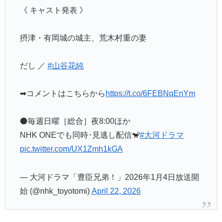
《 キャスト発表 》
摂津・有岡城の城主、荒木村重の妻
だし ／
#山谷花純
➡コメントはこちらから
https://t.co/6FEBNqEnYm
⚫️毎週日曜［総合］夜8:00ほか
NHK ONEでも同時･見逃し配信🐒
#大河ドラマ
pic.twitter.com/UX1Zmh1kGA
— 大河ドラマ「豊臣兄弟！」2026年1月4日放送開
始 (@nhk_toyotomi)
April 22, 2026