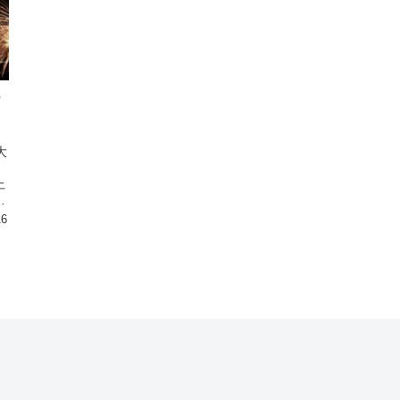
フ
大
も
上
ら
16