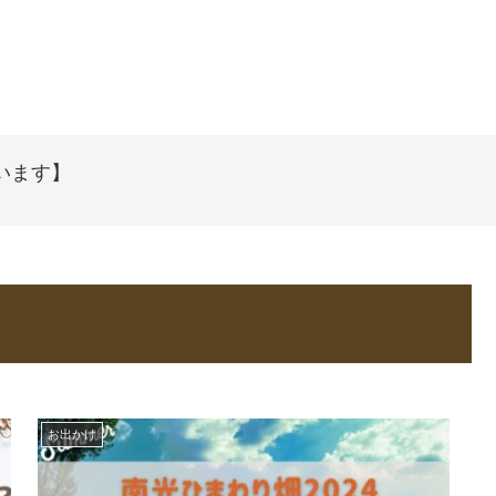
います】
お出かけ