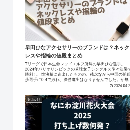
早田ひなアクセサリーのブランドは？ネック
レスや指輪の値段まとめ
Tリーグで日本生命レッドエルフ所属の早田ひな選手。
2024年パリオリンピックの卓球女子シングルス準々決勝
勝利し、準決勝に進出したものの、残念ながら中国の孫
莎選手に0-4で敗れ、決勝進出はなりませんでした。が無
3位決定戦を制し、銅メダル...
2024.04.
お出かけ