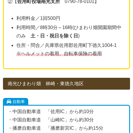
②【
佐用町役場南光支所
0790-78-0101】
利用料金／1回500円
利用時間／8時30分～16時(ひまわり畑開園期間中
のみ
土・日・祝日を除く日
)
住所・問合／兵庫県佐用郡佐用町下徳久1004-1
※ヘルメットの着用、自転車保険の着用
南光ひまわり畑 林崎・東徳久地区
自動車
・中国自動車道 「佐用IC」から約10分
・中国自動車道 「山崎IC」から約30分
・播磨自動車道 「播磨新宮IC」から約15分