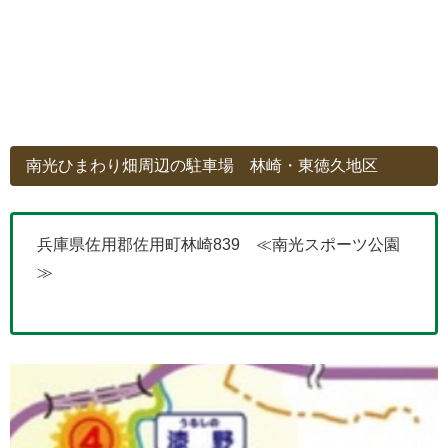
南光ひまわり畑周辺の駐車場 林崎・東徳久地区
兵庫県佐用郡佐用町林崎839 ≪南光スポーツ公園
≫