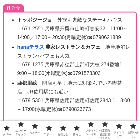
洋食
トッポジージョ
外観も素敵なステーキハウス
〒671-2551 兵庫県宍粟市山崎町春安32 11:00～
14:00／17:00～20:30(月曜定休)☎0790621889
hanaテラス
農家レストラン＆カフェ
地産地消レ
ストラン♪パフェも人気
〒678-1275 兵庫県赤穂郡上郡町大枝 274番地1
9:00～18:00(水曜定休)☎0791573303
亜都里絵
開店も早く地元に馴染んでいる喫茶
店 JR佐用駅にも近い
〒679-5301 兵庫県佐用郡佐用町佐用2843-1 8:00
～17:00(水曜定休)☎0790823773
エンター
プライバ
特定商取
カルチャ
サイトマ
お問い合
profile
テイメン
スポーツ
お出かけ
暮らし
シーポリ
引法に基
ー
ップ
わせ
ト
シー
づく表記