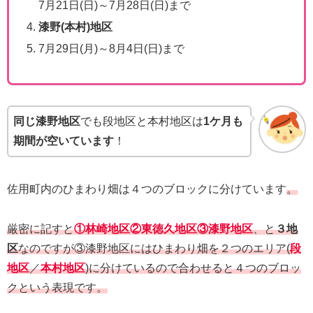
7月21日(日)～7月28日(日)まで
漆野(本村)地区
7月29日(月)～8月4日(日)まで
同じ漆野地区
でも段地区と本村地区は
1ケ月も
期間が空いています
！
佐用町内のひまわり畑は４つのブロックに分けています
。
厳密に記すと
①林崎地区②東徳久地区③漆野地区
、と
３地
区
なのですが③漆野地区にはひまわり畑を２つのエリア(
段
地区
／
本村地区
)に分けているので合わせると４つのブロッ
クという表現です。