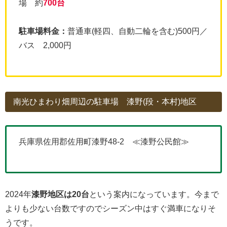
場 約
700台
駐車場料金：
普通車(軽四、自動二輪を含む)500円／
バス 2,000円
南光ひまわり畑周辺の駐車場 漆野(段・本村)地区
兵庫県佐用郡佐用町漆野48-2 ≪漆野公民館≫
2024年
漆野地区は20台
という案内になっています。今まで
よりも少ない台数ですのでシーズン中はすぐ満車になりそ
うです。