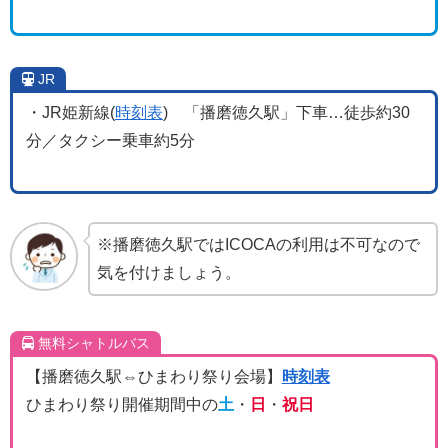
JR
・JR姫新線(
時刻表
) 「播磨徳久駅」下車…徒歩約30
分／タクシー乗車約5分
※播磨徳久駅ではICOCAの利用は不可なので
気を付けましょう。
無料シャトルバス
【播磨徳久駅⇔ひまわり祭り会場】
時刻表
ひまわり祭り開催期間中の
土
・
日
・
祝日