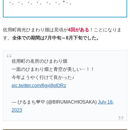
・。
・。
・。
・。
・。
・。*・。
佐用町南光ひまわり畑は見頃が
4回がある
！ことになりま
す。
全体での期間は7月中旬～8月下旬でした。
佐用町の名所のひまわり畑
一面のひまわり畑と青空が美しい···！！
今年ようやく行けて良かった♪
pic.twitter.com/6gyj8gIORz
— びるまち💙💛 (@BIRUMACHIOSAKA)
July 16,
2023