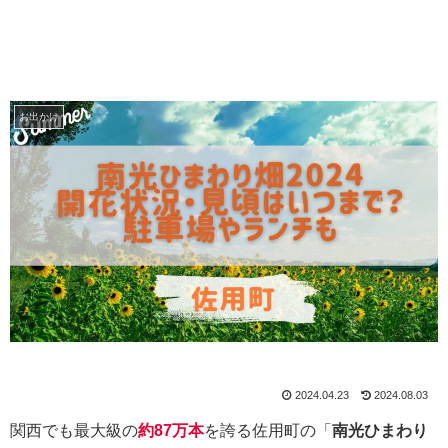
お出かけ
2024.04.23
2024.08.03
関西でも最大級の
約87万本
を誇る佐用町の「
南光ひまわり