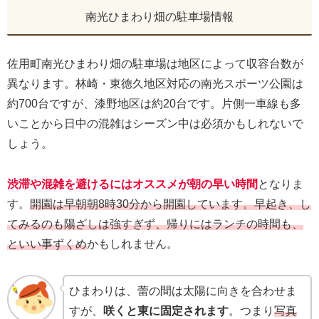
南光ひまわり畑の駐車場情報
佐用町南光ひまわり畑の駐車場は地区によって収容台数が
異なります。林崎・東徳久地区対応の南光スポーツ公園は
約700台ですが、漆野地区は約20台です。片側一車線も多
いことから日中の混雑はシーズン中は必須かもしれないで
しょう。
渋滞や混雑を避けるにはオススメが朝の早い時間
となりま
す。
開園は早朝朝8時30分から開園しています。早起き、し
てみるのも陽ざしは強すぎず、帰りにはランチの時間も、
といい事ずくめ
かもしれません。
ひまわりは、蕾の間は太陽に向きを合わせま
すが、
咲くと東に固定されます
。つまり
写真