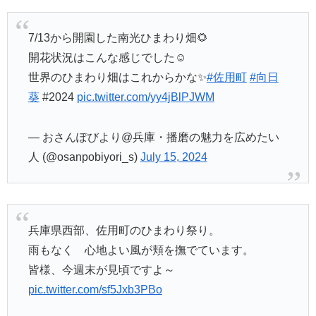
7/13から開園した南光ひまわり畑🌻
開花状況はこんな感じでした☺
世界のひまわり畑はこれからかな✨
#佐用町
#向日
葵
#2024
pic.twitter.com/yy4jBlPJWM
— おさんぽびより@兵庫・播磨の魅力を広めたい
人 (@osanpobiyori_s)
July 15, 2024
兵庫県西部、佐用町のひまわり祭り。
雨もなく 心地よい風が頬を撫でています。
皆様、今週末が見頃ですよ～
pic.twitter.com/sf5Jxb3PBo