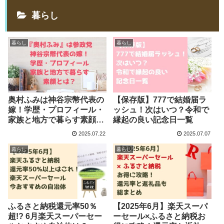
暮らし
暮らし
暮らし
奥村ふみは神谷宗幣代表の
【保存版】777で結婚届ラ
嫁！学歴・プロフィール・
ッシュ！次はいつ？令和で
家族と地方で暮らす素顔と
縁起の良い記念日一覧
は？
2025.07.22
2025.07.07
暮らし
暮らし
ふるさと納税還元率50％
【2025年6月】楽天スーパ
超!? 6月楽天スーパーセー
ーセール×ふるさと納税お