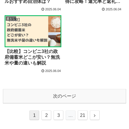
ルおすすめ自治体は？
得に攻略！還元率と返礼品
も総まとめ
2025.06.04
2025.06.04
暮らし
【比較】コンビニ3社の政
府備蓄米どこが安い？無洗
米や量の違いも解説
2025.06.04
次のページ
次
1
2
3
…
21
へ