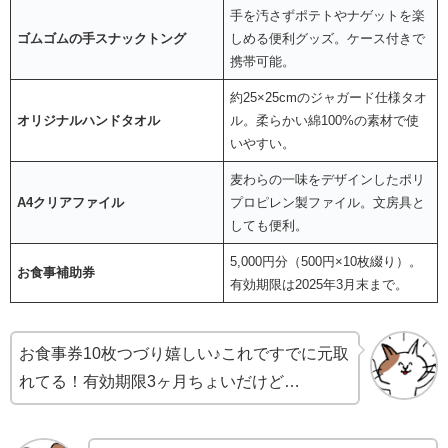
手を汚さずポテトやナゲットを楽
ゴムゴムの手スナックトング
しめる便利グッズ。ケース付きで
携帯可能。
約25×25cmのジャガード仕様タオ
オリジナルハンドタオル
ル。柔らかい綿100%の素材で使
いやすい。
麦わらの一味をデザインしたポリ
A4クリアファイル
プロピレン製ファイル。文房具と
しても便利。
5,000円分（500円×10枚綴り）。
お食事補助券
有効期限は2025年3月末まで。
お食事券10枚つづり嬉しい♪これですでに元取
れてる！有効期限3ヶ月ちょいだけど…