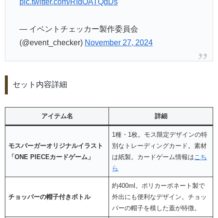
pic.twitter.com/RIdOATQdDs
— イベントチェッカー製作委員会
(@event_checker)
November 27, 2024
セット内容詳細
アイテム名
詳細
1種・1枚。モス限定デザインの特
モスバーガーオリジナルイラスト
別なトレーディングカード。素材
「ONE PIECEカードゲーム」
は紙製。カードゲーム情報は
こち
ら
約400ml。ポリカーボネート製で
チョッパーの帽子付きボトル
外出にも便利なデザイン。チョッ
パーの帽子を模した蓋が特徴。