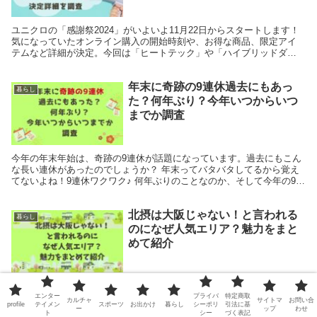
ユニクロの「感謝祭2024」がいよいよ11月22日からスタートします！
気になっていたオンライン購入の開始時刻や、お得な商品、限定アイ
テムなど詳細が決定。今回は「ヒートテック」や「ハイブリッドダウ
ン」など人気アイテムが大幅割引で登場も！さらに...
年末に奇跡の9連休過去にもあっ
暮らし
た？何年ぶり？今年いつからいつ
までか調査
今年の年末年始は、奇跡の9連休が話題になっています。過去にもこん
な長い連休があったのでしょうか？ 年末ってバタバタしてるから覚え
てないよね！9連休ワクワク♪ 何年ぶりのことなのか、そして今年の9連
休はいつからいつまでなのかを徹底調査しました...
北摂は大阪じゃない！と言われる
暮らし
のになぜ人気エリア？魅力をまと
めて紹介
大阪府内でも特に人気の高い北摂(ほくせつ)エリア。「北摂は大阪じゃ
ない！」とよく言われますがそれはなぜ？このエリアならではの特徴
エンター
プライバ
特定商取
カルチャ
サイトマ
お問い合
profile
テイメン
スポーツ
お出かけ
暮らし
シーポリ
引法に基
や魅力にその根拠がありそうです。 実際にはどうなのでしょうか？ こ
ー
ップ
わせ
ト
シー
づく表記