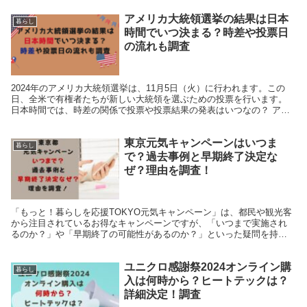
アメリカ大統領選挙の結果は日本
暮らし
時間でいつ決まる？時差や投票日
の流れも調査
2024年のアメリカ大統領選挙は、11月5日（火）に行われます。この
日、全米で有権者たちが新しい大統領を選ぶための投票を行います。
日本時間では、時差の関係で投票や投票結果の発表はいつなの？ アメ
リカとの時差で私たち日本に住んでいる人がリアル...
東京元気キャンペーンはいつま
暮らし
で？過去事例と早期終了決定な
ぜ？理由を調査！
「もっと！暮らしを応援TOKYO元気キャンペーン」は、都民や観光客
から注目されているお得なキャンペーンですが、「いつまで実施され
るのか？」や「早期終了の可能性があるのか？」といった疑問を持つ
方も多いのではないでしょうか。実際、過去にも類似の...
ユニクロ感謝祭2024オンライン購
暮らし
入は何時から？ヒートテックは？
詳細決定！調査