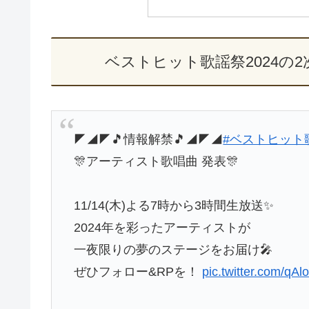
ベストヒット歌謡祭2024の
◤◢◤🎵情報解禁🎵◢◤◢
#ベストヒット
🎊アーティスト歌唱曲 発表🎊
11/14(木)よる7時から3時間生放送✨
2024年を彩ったアーティストが
一夜限りの夢のステージをお届け🎤
ぜひフォロー&RPを！
pic.twitter.com/q