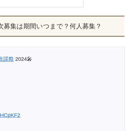
2次募集は期間いつまで？何人募集？
歌謡祭
2024🎤
AloHCpKF2