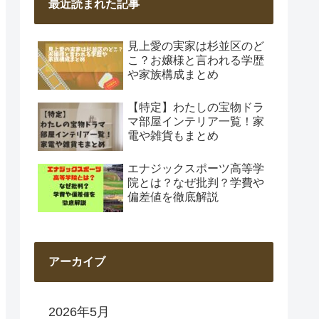
最近読まれた記事
見上愛の実家は杉並区のど
こ？お嬢様と言われる学歴
や家族構成まとめ
【特定】わたしの宝物ドラ
マ部屋インテリア一覧！家
電や雑貨もまとめ
エナジックスポーツ高等学
院とは？なぜ批判？学費や
偏差値を徹底解説
アーカイブ
2026年5月