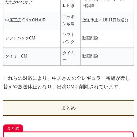
だれかtoなかい
レビ系
日以降
ニッポ
中居正広 ON＆ON AIR
放送休止／1月11日放送分
ン放送
ソフト
ソフトバンクCM
動画削除
バンク
タイミ
タイミーCM
動画削除
ー
これらの対応により、中居さんの全レギュラー番組が差し
替えや放送休止となり、出演CMも削除されています。
まとめ
まとめ