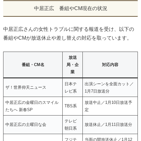
中居正広 番組やCM現在の状況
中居正広さんの女性トラブルに関する報道を受け、以下の
番組やCMが放送休止や差し替えの対応を取っています。
放送
番組・CM名
局・企
対応内容
業
日本テ
出演シーンを全面カット／
ザ！世界仰天ニュース
レビ系
1月7日放送分
中居正広の金曜日のスマイル
放送中止／1月10日放送予
TBS系
たちへ 新春SP
定
テレビ
中居正広の土曜日な会
放送休止／1月11日放送分
朝日系
フジテ
当面の間放送休止／1月12