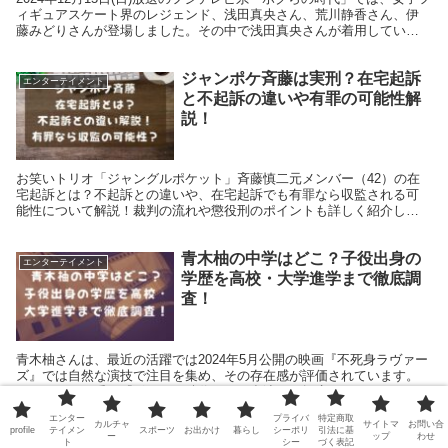
ィギュアスケート界のレジェンド、浅田真央さん、荒川静香さん、伊
藤みどりさんが登場しました。その中で浅田真央さんが着用していた
チェックワンピースのブランドが気になる方へ...
ジャンポケ斉藤は実刑？在宅起訴
エンターテイメント
と不起訴の違いや有罪の可能性解
説！
お笑いトリオ「ジャングルポケット」斉藤慎二元メンバー（42）の在
宅起訴とは？不起訴との違いや、在宅起訴でも有罪なら収監される可
能性について解説！裁判の流れや懲役刑のポイントも詳しく紹介しま
す。 📌この記事を読んでわかることリスト 在宅起訴と...
青木柚の中学はどこ？子役出身の
エンターテイメント
学歴を高校・大学進学まで徹底調
査！
青木柚さんは、最近の活躍では2024年5月公開の映画『不死身ラヴァー
ズ』では自然な演技で注目を集め、その存在感が評価されています。
また、トーク番組『ボクらの時代』にも出演し、幅広いジャンルでの
活動を見せています。子役からの確かな演技力ですで...
エンター
プライバ
特定商取
カルチャ
サイトマ
お問い合
profile
テイメン
スポーツ
お出かけ
暮らし
シーポリ
引法に基
ー
ップ
わせ
横浜DeNAベイスターズが優勝！
ト
シー
づく表記
エンターテイメント