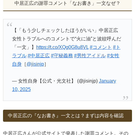
中居正広の謝罪コメント「なお書き」一文なぜ？
【「もう少しチェックしたほうがいい」中居正広
女性トラブルへのコメントで“火に油”と波紋呼んだ
「一文」】
https://t.co/XQg0G8u8VL
#コメント
#ト
ラブル
#中居正広
#守秘義務
#男性アイドル
#女性
自身
［
@jisinjp
］
— 女性自身【公式・光文社】 (@jisinjp)
January
10, 2025
中居正広の『なお書き』一文とは？まずは内容を確認
中居正広さんが公式サイトで発表した謝罪コメント。その