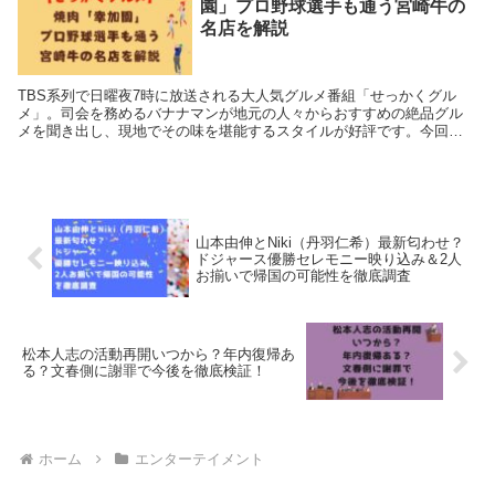
園」プロ野球選手も通う宮崎牛の
名店を解説
TBS系列で日曜夜7時に放送される大人気グルメ番組「せっかくグル
メ」。司会を務めるバナナマンが地元の人々からおすすめの絶品グル
メを聞き出し、現地でその味を堪能するスタイルが好評です。今回の
放送では、プロ野球選手も通うことで知られる焼肉の名店...
山本由伸とNiki（丹羽仁希）最新匂わせ？
ドジャース優勝セレモニー映り込み＆2人
お揃いで帰国の可能性を徹底調査
松本人志の活動再開いつから？年内復帰あ
る？文春側に謝罪で今後を徹底検証！
ホーム
エンターテイメント