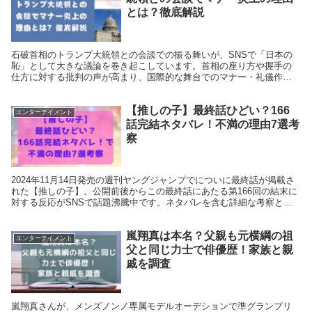
とは？徹底解説
石破首相のトランプ大統領との会談での振る舞いが、SNSで「日本の
恥」として大きな議論を巻き起こしています。首相の座り方や握手の
仕方に対する批判の声が高まり、国際的な舞台でのマナー・礼儀作法
が疑問視されています。このような状況が生まれた背景と...
【推しの子】最終話ひどい？166
エンターテイメント
話完結ネタバレ！不満の理由7選考
察
2024年11月14日発売の週刊ヤングジャンプでについに最終話が掲載さ
れた【推しの子】。公開前後からこの最終話にあたる第166回の結末に
対する反応がSNSで話題沸騰中です。ネタバレを含む詳細な考察と、
なぜ読者が不満を抱いている反応が多いのか...
嵐翔真は本名？父親も元横綱の祖
エンターテイメント
父と同じ力士で俳優歴！家族と親
戚を調査
嵐翔真さんが、メンズノンノ専属モデルオーデションで準グランプリ