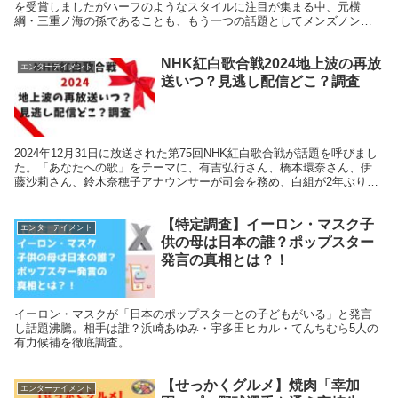
を受賞しましたがハーフのようなスタイルに注目が集まる中、元横
綱・三重ノ海の孫であることも、もう一つの話題としてメンズノンノ
紙面にデビュー前から大注目の若手モデルです。 祖父が横綱...
NHK紅白歌合戦2024地上波の再放
エンターテイメント
送いつ？見逃し配信どこ？調査
2024年12月31日に放送された第75回NHK紅白歌合戦が話題を呼びまし
た。「あなたへの歌」をテーマに、有吉弘行さん、橋本環奈さん、伊
藤沙莉さん、鈴木奈穂子アナウンサーが司会を務め、白組が2年ぶりの
優勝を飾りました。見逃してしまった方やも...
【特定調査】イーロン・マスク子
エンターテイメント
供の母は日本の誰？ポップスター
発言の真相とは？！
イーロン・マスクが「日本のポップスターとの子どもがいる」と発言
し話題沸騰。相手は誰？浜崎あゆみ・宇多田ヒカル・てんちむら5人の
有力候補を徹底調査。
【せっかくグルメ】焼肉「幸加
エンターテイメント