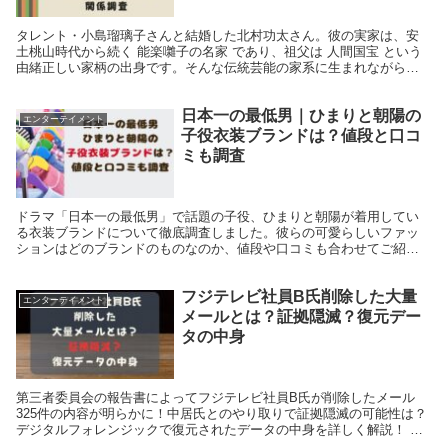
タレント・小島瑠璃子さんと結婚した北村功太さん。彼の実家は、安
土桃山時代から続く 能楽囃子の名家 であり、祖父は 人間国宝 という
由緒正しい家柄の出身です。そんな伝統芸能の家系に生まれながら
も、彼は現在 経営者 として新たな道を歩んでいまし...
日本一の最低男｜ひまりと朝陽の
エンターテイメント
子役衣装ブランドは？値段と口コ
ミも調査
ドラマ「日本一の最低男」で話題の子役、ひまりと朝陽が着用してい
る衣装ブランドについて徹底調査しました。彼らの可愛らしいファッ
ションはどのブランドのものなのか、値段や口コミも合わせてご紹介
します。この記事を読めば、ドラマの中でひまりと朝陽がど...
フジテレビ社員B氏削除した大量
エンターテイメント
メールとは？証拠隠滅？復元デー
タの中身
第三者委員会の報告書によってフジテレビ社員B氏が削除したメール
325件の内容が明らかに！中居氏とのやり取りで証拠隠滅の可能性は？
デジタルフォレンジックで復元されたデータの中身を詳しく解説！ フ
ジテレビ社員B氏とは？ 「中嶋？渡邉渚が鬱で入院...