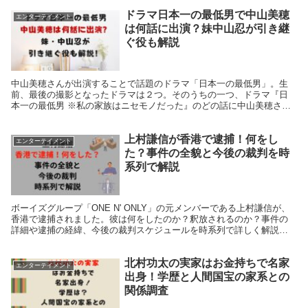
ドラマ日本一の最低男で中山美穂
エンターテイメント
は何話に出演？妹中山忍が引き継
ぐ役も解説
中山美穂さんが出演することで話題のドラマ「日本一の最低男」。生
前、最後の撮影となったドラマは２つ。そのうちの一つ、ドラマ『日
本一の最低男 ※私の家族はニセモノだった』のどの話に中山美穂さん
が登場し、どのような役を演じるのか、そして妹が引き継...
上村謙信が香港で逮捕！何をし
エンターテイメント
た？事件の全貌と今後の裁判を時
系列で解説
ボーイズグループ「ONE N' ONLY」の元メンバーである上村謙信が、
香港で逮捕されました。彼は何をしたのか？釈放されるのか？事件の
詳細や逮捕の経緯、今後の裁判スケジュールを時系列で詳しく解説し
ます。さらに、有罪や無罪で上村謙信の身柄はど...
北村功太の実家はお金持ちで名家
エンターテイメント
出身！学歴と人間国宝の家系との
関係調査