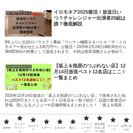
さんがドラマで着用している衣装やバッグ、アクセ...
イロモネア2025復活！放送日い
エンターテイメント
つ？チャレンジャー出演者20組は
誰？徹底解説
8年ぶりに伝説のバラエティ番組『ウンナン極限ネタバトル！ザ・イロ
モネア〜笑わせたら100万円〜』が復活！2025年2月24日18時30分から
3時間30分の特番として放送されます。今回は南原清隆さんが初めてチ
ャレンジャーとして登場するなど、注...
【坂上＆指原のつぶれない店】12
エンターテイメント
月14日放送ベスト12名店はここ！
一覧まとめ
2025年12月14日放送の「坂上＆指原のつぶれない店」で発表された知
れば絶対行きたくなる店ベスト12名店を一覧で紹介！ 話題の飲食店が
登場。気になるメニューや店舗情報をまとめました！ 「坂上＆指原の
つぶれない店」（2025年12月14日放...
南くんの恋人最終回どうなった？
エンターテイメント
エンター
プライバ
特定商取
過去歴代ドラマ4作品の結末ネタバ
カルチャ
サイトマ
お問い合
profile
テイメン
スポーツ
お出かけ
暮らし
シーポリ
引法に基
ー
ップ
わせ
レ解説
ト
シー
づく表記