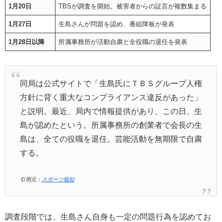
1月20日
TBSが調査を開始。被害者からの証言が複数集まる
1月27日
生島さんが問題を認め、番組降板が発表
1月28日以降
所属事務所が活動自粛と全役職の退任を発表
同局は公式サイトで「生島氏にＴＢＳグループ人権
方針に背く重大なコンプライアンス違反があった」
と説明。最近、局内で情報提供があり、この日、生
島が認めたという。所属事務所の創業者で会長の生
島は、全ての役職を退任。芸能活動を無期限で自粛
する。
引用元：
スポーツ報知
調査段階では、生島さん自身も一定の問題行為を認めてお