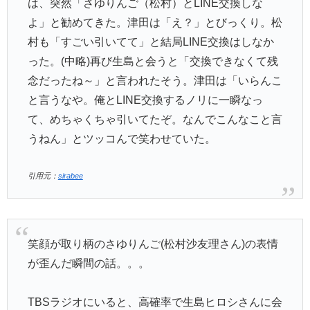
は、突然「さゆりんご（松村）とLINE交換しな
よ」と勧めてきた。津田は「え？」とびっくり。松
村も「すごい引いてて」と結局LINE交換はしなか
った。(中略)再び生島と会うと「交換できなくて残
念だったね～」と言われたそう。津田は「いらんこ
と言うなや。俺とLINE交換するノリに一瞬なっ
て、めちゃくちゃ引いてたぞ。なんでこんなこと言
うねん」とツッコんで笑わせていた。
引用元：
sirabee
笑顔が取り柄のさゆりんご(松村沙友理さん)の表情
が歪んだ瞬間の話。。。
TBSラジオにいると、高確率で生島ヒロシさんに会