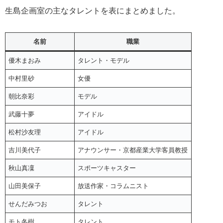
生島企画室の主なタレントを表にまとめました。
名前
職業
優木まおみ
タレント・モデル
中村里砂
女優
朝比奈彩
モデル
武藤十夢
アイドル
松村沙友理
アイドル
吉川美代子
アナウンサー・京都産業大学客員教授
秋山真凜
スポーツキャスター
山田美保子
放送作家・コラムニスト
せんだみつお
タレント
モト冬樹
タレント