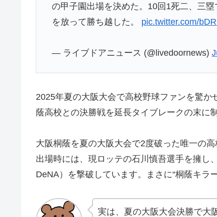
の甲子園出場を決めた。10回1死二、三塁
を放って勝ち越した。
pic.twitter.com/b
— ライブドアニュース (@livedoornews)
J
2025年夏の大阪大会で高校野球ファンを驚
蔭高校との決勝戦を延長タイブレークの末に制
大阪桐蔭を夏の大阪大会で2度破った唯一の高
出場時には、現ロッテの石川慎吾選手を擁し
DeNA）を撃破しています。まさに“桐蔭キラ
実は、夏の大阪大会決勝で大