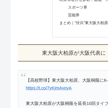
スポーツ界
芸能界
まとめ｜“伏兵”東大阪大柏
東大阪大柏原が大阪代表に
【高校野球】東大阪大柏原、大阪桐蔭に6-
https://t.co/7yKjmAyoyA
東大阪大柏原が大阪桐蔭を延長10回タイブ