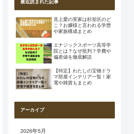
最近読まれた記事
見上愛の実家は杉並区のど
こ？お嬢様と言われる学歴
や家族構成まとめ
エナジックスポーツ高等学
院とは？なぜ批判？学費や
偏差値を徹底解説
【特定】わたしの宝物ドラ
マ部屋インテリア一覧！家
電や雑貨もまとめ
アーカイブ
2026年5月