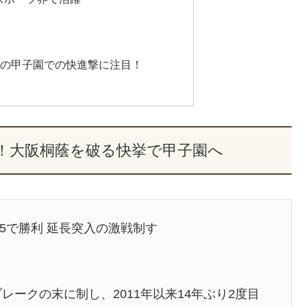
原の甲子園での快進撃に注目！
！大阪桐蔭を破る快挙で甲子園へ
5で勝利 延長突入の激戦制す
レークの末に制し、2011年以来14年ぶり2度目