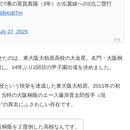
で7番の英賀真陽（3年）が左翼線への2点二塁打
DR9B4sBTm
uly 27, 2025
かせたのは、東大阪大柏原高校の大金星。名門・大阪桐
し、14年ぶり2回目の甲子園出場を決めました。
校という快挙を達成した東大阪大柏原。2011年の初
、当時の大阪桐蔭のエース藤浪晋太郎投手（現
ー”の異名にふさわしい存在です。
阪桐蔭を２度倒した高校なんです。