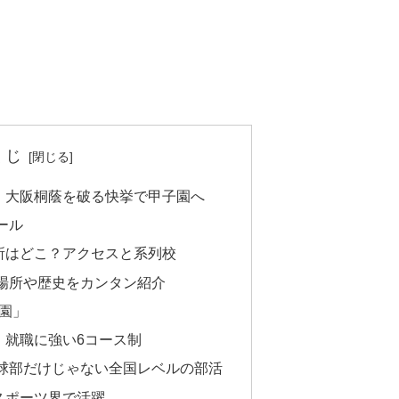
くじ
！大阪桐蔭を破る快挙で甲子園へ
ール
所はどこ？アクセスと系列校
場所や歴史をカンタン紹介
園」
・就職に強い6コース制
球部だけじゃない全国レベルの部活
スポーツ界で活躍