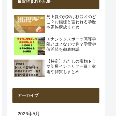
最近読まれた記事
見上愛の実家は杉並区のど
こ？お嬢様と言われる学歴
や家族構成まとめ
エナジックスポーツ高等学
院とは？なぜ批判？学費や
偏差値を徹底解説
【特定】わたしの宝物ドラ
マ部屋インテリア一覧！家
電や雑貨もまとめ
アーカイブ
2026年5月