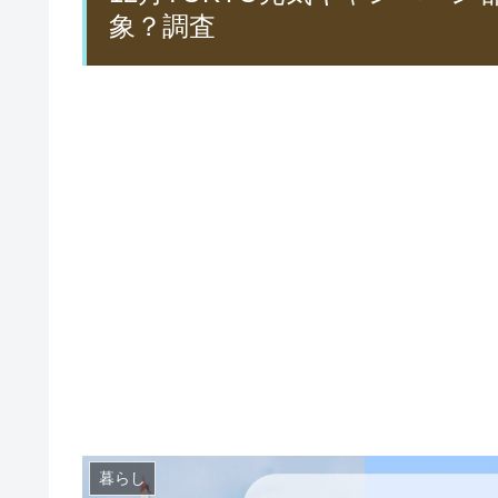
象？調査
暮らし